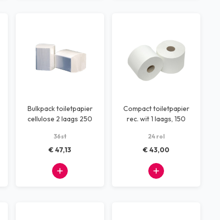
Bulkpack toiletpapier
Compact toiletpapier
cellulose 2 laags 250
rec. wit 1 laags, 150
vellen
meter
36st
24 rol
€ 47,13
€ 43,00