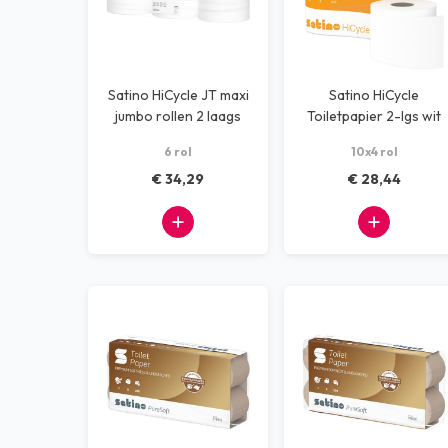
Satino HiCycle JT maxi
Satino HiCycle
jumbo rollen 2 laags
Toiletpapier 2-lgs wit
380 mtr
6 rol
10x4 rol
€ 34,29
€ 28,44