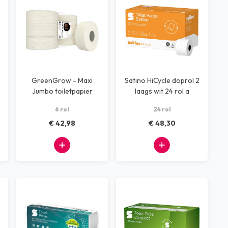
GreenGrow - Maxi
Satino HiCycle doprol 2
Jumbo toiletpapier
laags wit 24 rol a
100mtr
6 rol
24 rol
€ 42,98
€ 48,30