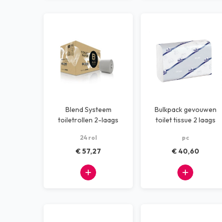
Blend Systeem
Bulkpack gevouwen
toiletrollen 2-laags
toilet tissue 2 laags
100 meter
24 rol
pc
€ 57,27
€ 40,60