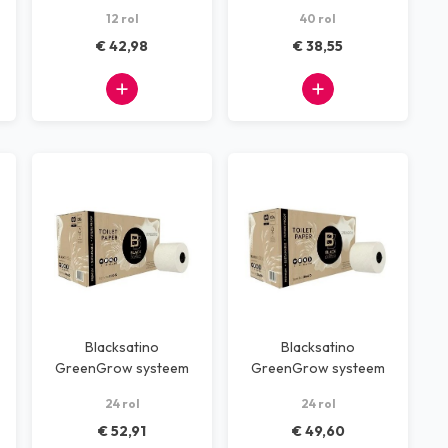
toiletpapier 2 laags
toiletpapier 40rol 2
12 rol
40 rol
180m
laags
€ 42,98
€ 38,55
Blacksatino
Blacksatino
GreenGrow systeem
GreenGrow systeem
toiletpapier 24rol
toiletrollen 24rol 3
24 rol
24 rol
2laags 100m
laags 70m
€ 52,91
€ 49,60