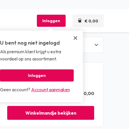
Inloggen
€ 0,00
U bent nog niet ingelogd
Als premium klant krijgt u extra
len
voordeel op ons assortiment.
Winkelmandje
Inloggen
Geen account?
Account aanmaken
€ 0,00
Totaal (excl. btw)
Winkelmandje bekijken