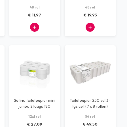
rol
48 rollen
48 rol
48 rol
€ 11,97
€ 19,93
Satino toiletpapier mini
Toiletpapier 250 vel 3-
jumbo 2 laags 180
lgs cell (7 x 8 rollen)
meter
12x1 rol
56 rol
€ 27,09
€ 49,50