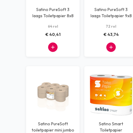
Satino PureSoft 3
Satino PureSoft 3
laags Toiletpapier 8x8
laags Toiletpapier 9x8
64 rol
72 rol
€ 40,41
€ 43,74
Satino PureSoft
Satino Smart
toiletpapier mini jumbo
Toiletpapier