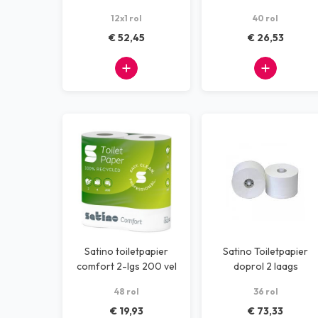
2 laags
Tissuerollen
12x1 rol
40 rol
€ 52,45
€ 26,53
Satino toiletpapier
Satino Toiletpapier
comfort 2-lgs 200 vel
doprol 2 laags
48 rollen
cellulosemix (36 rol)
48 rol
36 rol
€ 19,93
€ 73,33