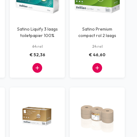
Satino Liquify 3 laags
Satino Premium
toiletpapier 100%
compact rol 2 laags
Recycling
100m
64 rol
24 rol
€ 52,36
€ 46,60