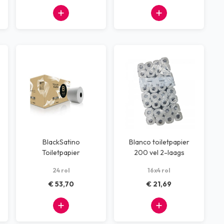
BlackSatino
Blanco toiletpapier
Toiletpapier
200 vel 2-laags
compactrol 2-laags
24 rol
16x4 rol
100 meter
€ 53,70
€ 21,69