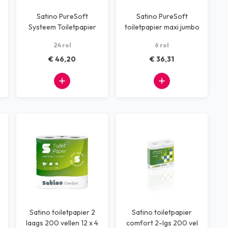
Satino PureSoft
Satino PureSoft
Systeem Toiletpapier
toiletpapier maxi jumbo
rol 2 laags
24 rol
6 rol
€ 46,20
€ 36,31
Satino toiletpapier 2
Satino toiletpapier
laags 200 vellen 12 x 4
comfort 2-lgs 200 vel