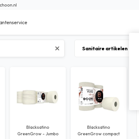
choon.nl
antenservice
ieur Reinigingsmiddelen
Sanitair reinigingsmiddelen
r Reinigingsmiddelen
Specialistische reinigingsmidde
en reinigingsmiddelen
Was- en afwasmiddel
sche reinigingsmiddelen
Voedings reinigingsmiddelen
bad reinigingsmiddelen
Transport reinigingsmiddelen
nfectie middelen
Waterbehandeling
Blacksatino
Blacksatino
GreenGrow - Jumbo
GreenGrow compact