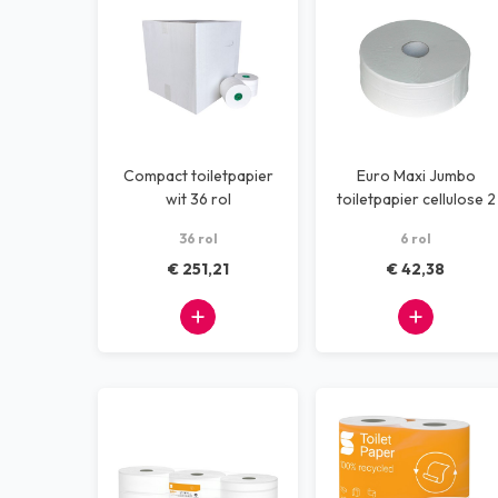
Compact toiletpapier
Euro Maxi Jumbo
wit 36 rol
toiletpapier cellulose 2
laags 380 meter.
36 rol
6 rol
€ 251,21
€ 42,38