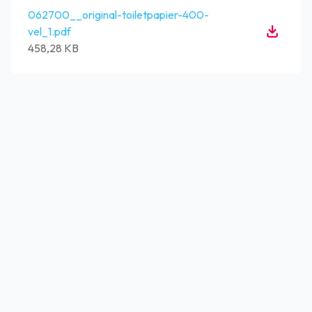
062700__original-toiletpapier-400-
vel_1.pdf
458,28 KB