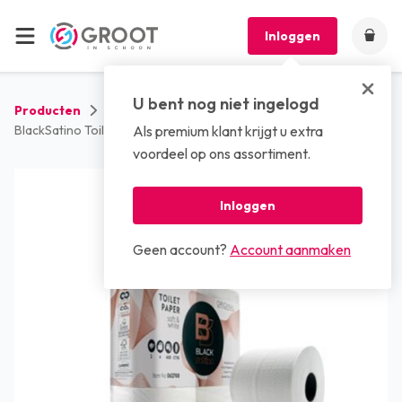
Inloggen
U bent nog niet ingelogd
Producten
Sanitaire artikelen
Toiletpapier
BlackSatino Toiletpapier 2-laags 400 vel
Als premium klant krijgt u extra
voordeel op ons assortiment.
Inloggen
Geen account?
Account aanmaken