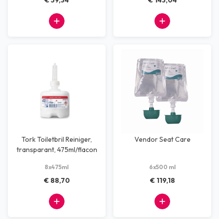
€ 59,34
€ 143,04
Tork Toiletbril Reiniger,
Vendor Seat Care
transparant, 475ml/flacon
8x475ml
6x500 ml
€ 88,70
€ 119,18