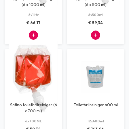
(6 x 1000 ml)
(6 x 500 ml)
6x1 ltr
6x500ml
€ 66,17
€ 59,34
Satino toiletbrilreiniger (6
Toiletbrilreiniger 400 ml
x 700 ml)
6x700ML
12x400ml