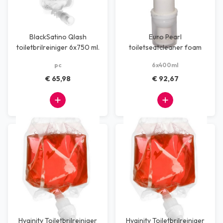
BlackSatino Qlash
Euro Pearl
toiletbrilreiniger 6x750 ml.
toiletseatcleaner foam
6x400ml
pc
6x400ml
€ 65,98
€ 92,67
Hyginity Toiletbrilreiniger
Hyginity Toiletbrilreiniger