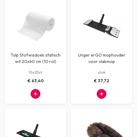
Tulp Stofwisdoek statisch
Unger erGO mophouder
wit 20x60 cm (10 rol)
voor vlakmop
10x25st
stuk
€ 63,40
€ 37,72