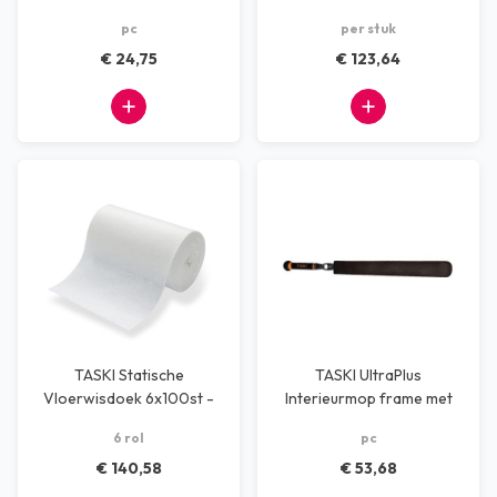
58 cm
pc
per stuk
€ 24,75
€ 123,64
TASKI Statische
TASKI UltraPlus
Vloerwisdoek 6x100st -
Interieurmop frame met
60 cm
handle
6 rol
pc
€ 140,58
€ 53,68