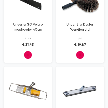
Unger erGO Velcro
Unger StarDuster
mophouder 40cm
Wandborstel
stuk
pc
€ 31,43
€ 19,87