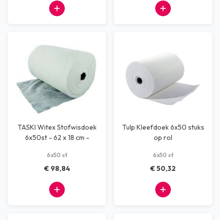
TASKI Witex Stofwisdoek
Tulp Kleefdoek 6x50 stuks
6x50st - 62 x 18 cm -
op rol
Stofwisdoekjes
6x50 st
6x50 st
€ 98,84
€ 50,32