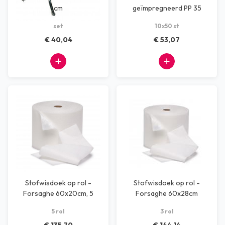
cm
geïmpregneerd PP 35
gram blauw
set
10x50 st
€ 40,04
€ 53,07
Stofwisdoek op rol -
Stofwisdoek op rol -
Forsaghe 60x20cm, 5
Forsaghe 60x28cm
rollen à 100 stuks
5 rol
3 rol