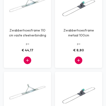
Zwabberhoesframe 110
Zwabberhoesframe
cm vaste steelverbinding
metaal 100cm
pc
pc
€ 44,17
€ 8,80