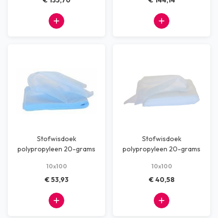
€ 135,70
€ 144,14
Stofwisdoek
Stofwisdoek
polypropyleen 20-grams
polypropyleen 20-grams
25x60 cm blauw
25x60cm wit
10x100
10x100
€ 53,93
€ 40,58