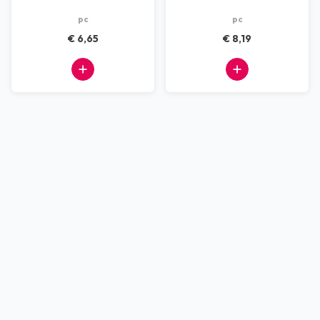
pc
pc
€ 6,65
€ 8,19