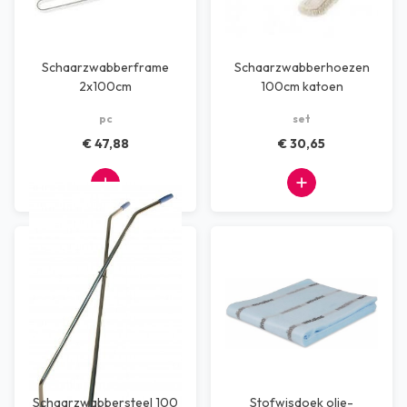
Schaarzwabberframe
Schaarzwabberhoezen
2x100cm
100cm katoen
pc
set
€ 47,88
€ 30,65
Schaarzwabbersteel 100
Stofwisdoek olie-