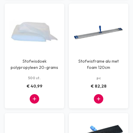
Stofwisdoek
Stofwisframe alu met
polypropyleen 20-grams
foam 120cm
30x100 cm wit
500 st.
pc
€ 40,99
€ 82,28