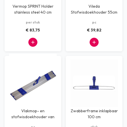
Vermop SPRINT Holder
Vileda
stainless steel 40 cm
Stofwisdoekhouder 55cm
per stuk
pc
€ 83,75
€ 39,82
Vlakmop- en
Zwabberframe inklapbaar
stofwisdoekhouder van
100 cm
aluminium, 60cm
pc
stuk