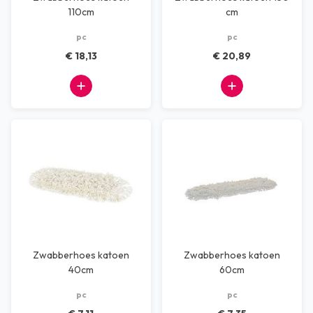
110cm
cm
pc
pc
€ 18,13
€ 20,89
Zwabberhoes katoen
Zwabberhoes katoen
40cm
60cm
pc
pc