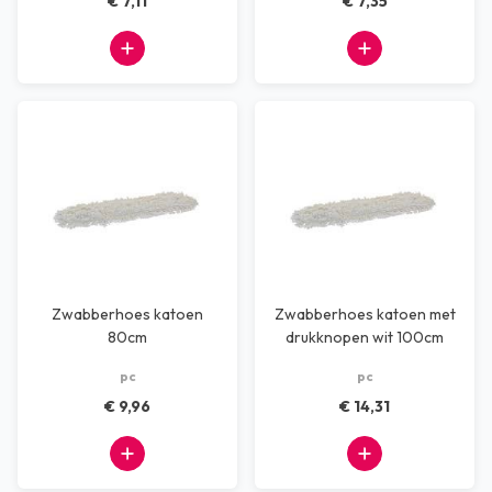
€ 7,11
€ 7,35
Zwabberhoes katoen
Zwabberhoes katoen met
80cm
drukknopen wit 100cm
pc
pc
€ 9,96
€ 14,31