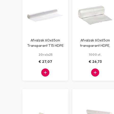
Afvalzak 60x65cm
Afvalzak 60x65cm
Transparant T15 HDPE
transparant HDPE,
(20 rol x 50 stuks)
13my (1000 stuks)
20rolx25
1000 st.
€ 27,07
€ 26,73