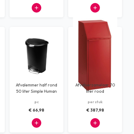
Afvalemmer half rond
Afvalverzamelaar 70
50 liter Simple Human
liter rood
zwart
pc
per stuk
€ 66,98
€ 387,98