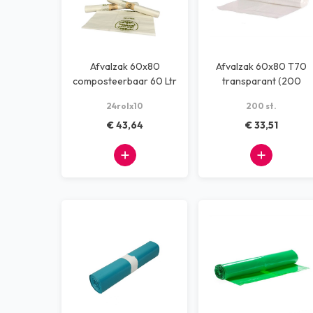
Afvalzak 60x80
Afvalzak 60x80 T70
composteerbaar 60 Ltr
transparant (200
stuks)
24rolx10
200 st.
€ 43,64
€ 33,51