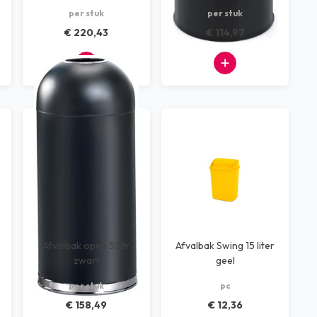
per stuk
per stuk
€ 220,43
€ 114,97
Afvalbak open 55ltr
Afvalbak Swing 15 liter
zwart
geel
per stuk
pc
€ 158,49
€ 12,36