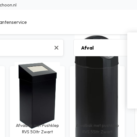
choon.nl
antenservice
ieur Reinigingsmiddelen
Sanitair reinigingsmiddelen
r Reinigingsmiddelen
Specialistische reinigingsmidde
en reinigingsmiddelen
Was- en afwasmiddel
sche reinigingsmiddelen
Voedings reinigingsmiddelen
bad reinigingsmiddelen
Transport reinigingsmiddelen
nfectie middelen
Waterbehandeling
Afvalbak met Pushklep
Afvalbak met pushklep
RVS 50ltr Zwart
RVS 55ltr Zwart