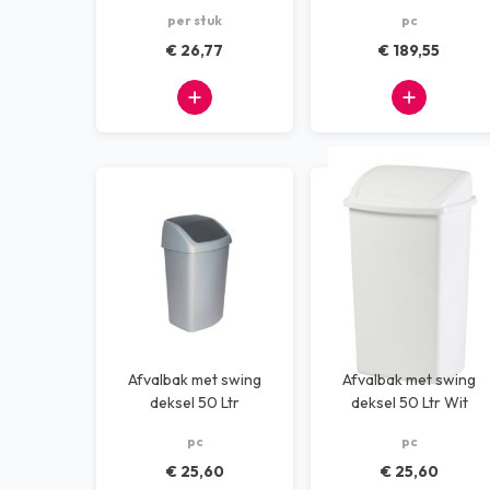
per stuk
pc
Dispensers
€ 26,77
€ 189,55
Machines
Kantoorbenodigdheden
Afvalscheiding systemen
Alle producten
Afvalbak met swing
Afvalbak met swing
deksel 50 Ltr
deksel 50 Ltr Wit
grijs/zwart
pc
pc
€ 25,60
€ 25,60