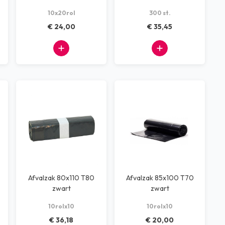
10x20rol
300 st.
€ 24,00
€ 35,45
Afvalzak 80x110 T80
Afvalzak 85x100 T70
zwart
zwart
10rolx10
10rolx10
€ 36,18
€ 20,00