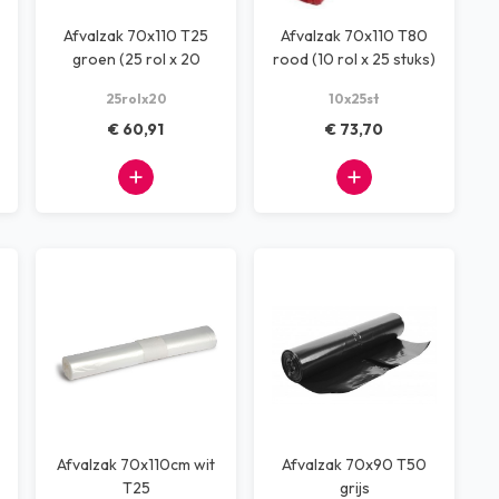
Afvalzak 70x110 T25
Afvalzak 70x110 T80
groen (25 rol x 20
rood (10 rol x 25 stuks)
stuks)
25rolx20
10x25st
€ 60,91
€ 73,70
Afvalzak 70x110cm wit
Afvalzak 70x90 T50
T25
grijs