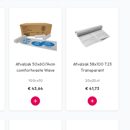
Afvalzak 50x60/14cm
Afvalzak 58x100 T23
comfortwaste Wave
Transparant
Top Type A wit hdpe
100rx10
20x25 st
€ 43,64
€ 41,73