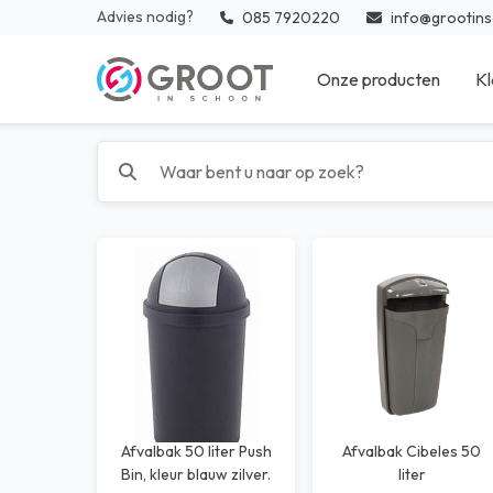
Advies nodig?
085 7920220
info@grootins
Onze producten
Kl
Reinigingsmiddelen
Inter
Medische desinfectie en
Vloe
hulpmaterialen
Keuk
Sanitaire artikelen
Medi
Reinigingsmaterialen
Zwem
Afval
Desi
Glazenwasser materialen
Beschermingsmiddelen
Afvalbak 50 liter Push
Afvalbak Cibeles 50
Bin, kleur blauw zilver.
liter
Bedrijfskleding