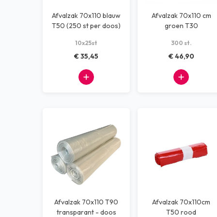
Afvalzak 70x110 blauw
Afvalzak 70x110 cm
T50 (250 st per doos)
groen T30
10x25st
300 st.
€ 35,45
€ 46,90
Afvalzak 70x110 T90
Afvalzak 70x110cm
transparant - doos
T50 rood