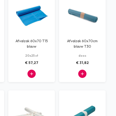
Afvalzak 60x70 T15
Afvalzak 60x70cm
blauw
blauw T30
(25rolx20stuks)
20x25 st
doos
€ 57,27
€ 31,82