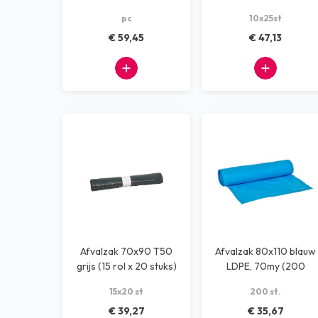
10x10 rollen
Powersterko
pc
10x25st
(25rolx10stuks)
€ 59,45
€ 47,13
Afvalzak 70x90 T50
Afvalzak 80x110 blauw
grijs (15 rol x 20 stuks)
LDPE, 70my (200
stuks)
15x20 st
200 st.
€ 39,27
€ 35,67