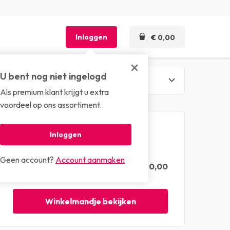
Inloggen
€ 0,00
U bent nog niet ingelogd
Als premium klant krijgt u extra
len
voordeel op ons assortiment.
Winkelmandje
Inloggen
Geen account?
Account aanmaken
€ 0,00
Totaal (excl. btw)
Winkelmandje bekijken