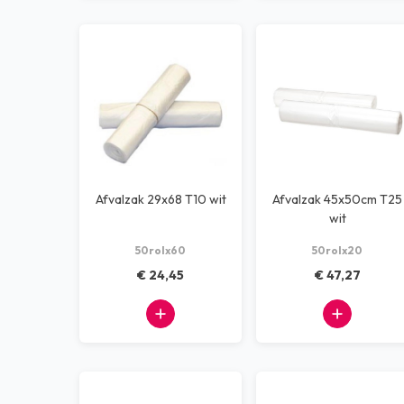
Afvalzak 29x68 T10 wit
Afvalzak 45x50cm T25
wit
50rolx60
50rolx20
€ 24,45
€ 47,27