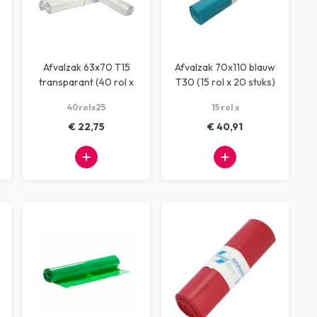
Afvalzak 63x70 T15
Afvalzak 70x110 blauw
transparant (40 rol x
T30 (15 rol x 20 stuks)
25 stuks)
40rolx25
15 rol x
€ 22,75
€ 40,91