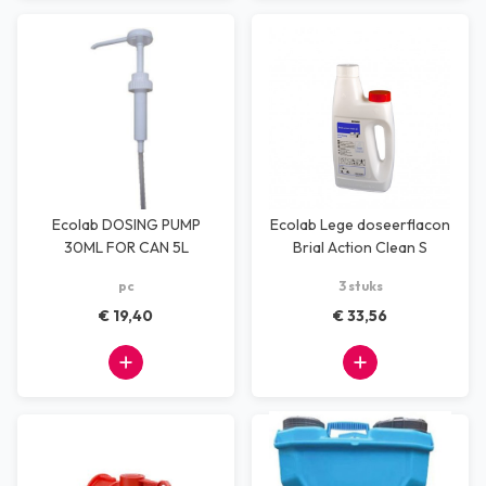
Ecolab DOSING PUMP
Ecolab Lege doseerflacon
30ML FOR CAN 5L
Brial Action Clean S
pc
3 stuks
€ 19,40
€ 33,56