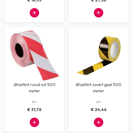
€ 16,95
€ 27,36
Afzetlint rood wit 500
Afzetlint zwart geel 500
meter
meter
pc
pc
€ 31,76
€ 24,46