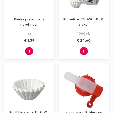
Kledingroller met 2
Koffiefilter 250/90 (1000
navullingen
stuks)
pc
1000 st.
€ 1,39
€ 24,60
Korffilters voor B5 (HW),
Kraan voor 10 liter can