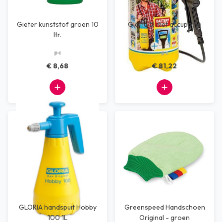
Gieter kunststof groen 10
Gloria 5l met accupomp
ltr.
pc
pc
€ 8,68
€ 81,22
GLORIA handspuit Hobby
Greenspeed Handschoen
100 1L
Original - groen