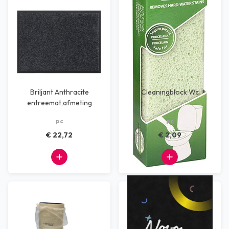
Briljant Anthracite
Cleaningblock Wc
entreemat,afmeting
60x80 cm
pc
pc
€ 22,72
€ 2,09