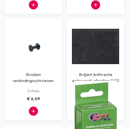
Brickbin
Briljant Anthracite
verbindingsschroeven.
entreemat, afmeting 0.90
x 1.50 cm
2 stuks
pc
€ 6,09
€ 63,64