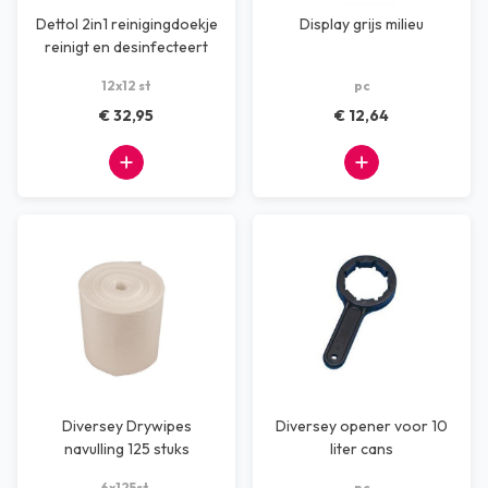
Dettol 2in1 reinigingdoekje
Display grijs milieu
reinigt en desinfecteert
12x12 st
pc
€ 32,95
€ 12,64
Diversey Drywipes
Diversey opener voor 10
navulling 125 stuks
liter cans
6x125st.
pc