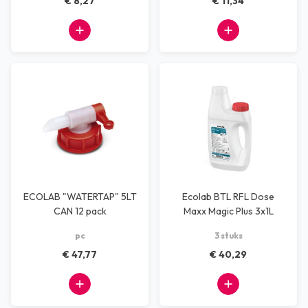
€ 8,27
€ 11,34
ECOLAB "WATERTAP" 5LT
Ecolab BTL RFL Dose
CAN 12 pack
Maxx Magic Plus 3x1L
pc
3 stuks
€ 47,77
€ 40,29