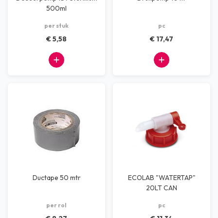
500ml
per stuk
pc
€ 5,58
€ 17,47
Ductape 50 mtr
ECOLAB "WATERTAP"
20LT CAN
per rol
pc