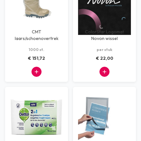
CMT
ColorStar Logomat
laars/schoenovertrek
Novon wissel
LDPE transparant 70mµ
(188cmx242cm)
1000 st.
per stuk
geruwd Transp
€ 151,72
€ 22,00