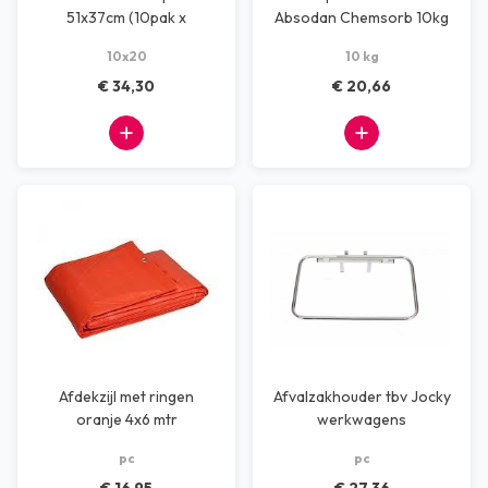
51x37cm (10pak x
Absodan Chemsorb 10kg
20stuks)
10x20
10 kg
€ 34,30
€ 20,66
Afdekzijl met ringen
Afvalzakhouder tbv Jocky
oranje 4x6 mtr
werkwagens
pc
pc