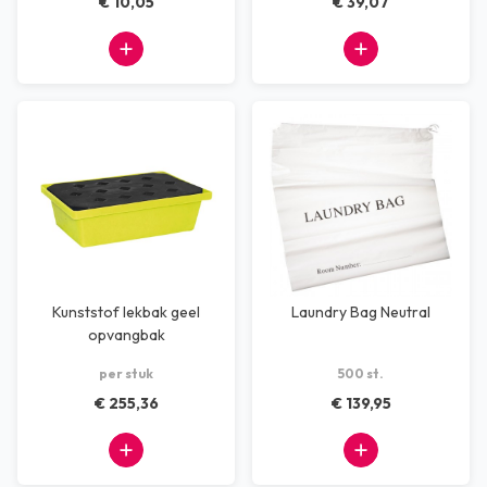
€ 10,05
€ 39,07
Kunststof lekbak geel
Laundry Bag Neutral
opvangbak
kunststofvloerdeel 22 ltr
per stuk
500 st.
€ 255,36
€ 139,95