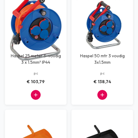
Haspel 25 meter 3-voudig
Haspel 50 mtr 3 voudig
3 x 1.5mm² IP44
3x1.5mm
pc
pc
€ 103,79
€ 138,74