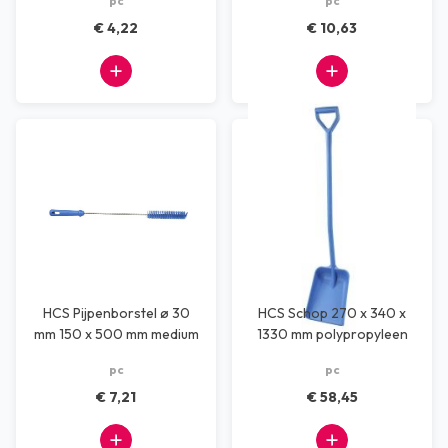
pc
pc
€ 4,22
€ 10,63
HCS Pijpenborstel ø 30
HCS Schop 270 x 340 x
mm 150 x 500 mm medium
1330 mm polypropyleen
blauw
blauw
pc
pc
€ 7,21
€ 58,45