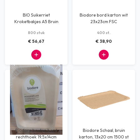
BIO Suikerriet
Biodore bord karton wit
Kroketbakjes A5 Bruin
23x23cm FSC
800 stuk
400 st.
€ 56,67
€ 38,90
Biodore houten bord
Biodore Schaal, bruin
rechthoek 19,5x14cm
karton, 13x20 cm 1500 st