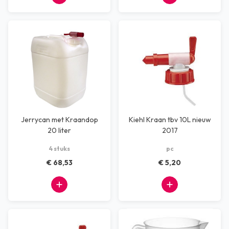
Jerrycan met Kraandop
Kiehl Kraan tbv 10L nieuw
20 liter
2017
4 stuks
pc
€ 68,53
€ 5,20