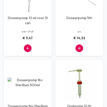
Doseerpomp 10 ml voor 5l
Doseerpomp 5ltr
can
per stuk
pc
€ 9,47
€ 14,32
Doseerpomp tbv Sterillium
Drukpomp 10 ltr