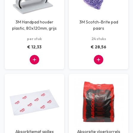
3M Handpad houder
3M Scotch-Brite pad
plastic, 80x120mm, grijs
paars
per stuk
24 stuks
€ 12,33
€ 28,56
Absorbtiemat spillex
Absorptie vloerkorrels