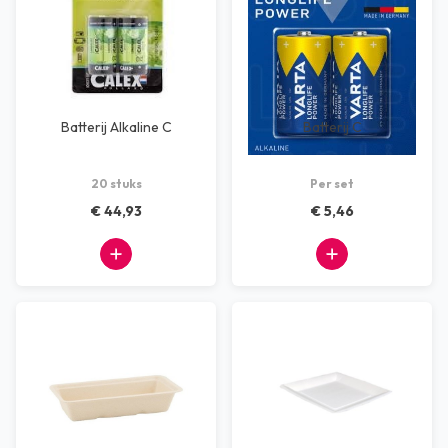
Batterij Alkaline C
Batterij C
20 stuks
Per set
€ 44,93
€ 5,46