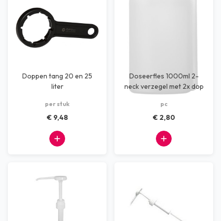
Doppen tang 20 en 25
Doseerfles 1000ml 2-
liter
neck verzegel met 2x dop
per stuk
pc
€ 9,48
€ 2,80