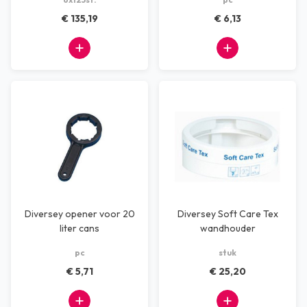
€ 135,19
€ 6,13
Diversey opener voor 20
Diversey Soft Care Tex
liter cans
wandhouder
pc
stuk
€ 5,71
€ 25,20