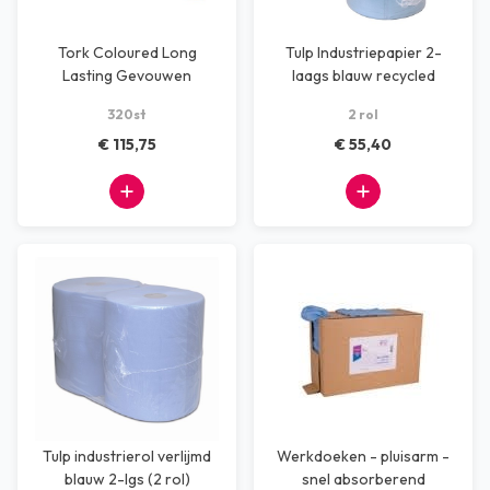
Tork Coloured Long
Tulp Industriepapier 2-
Lasting Gevouwen
laags blauw recycled
Reinigingsdoek, 1-laags
320st
2 rol
€ 115,75
€ 55,40
Tulp industrierol verlijmd
Werkdoeken - pluisarm -
blauw 2-lgs (2 rol)
snel absorberend