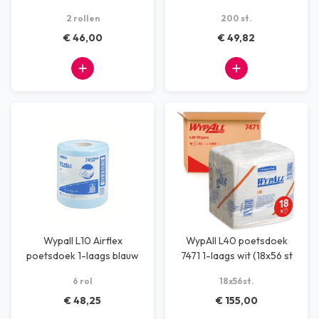
2 rollen
200 st.
€ 46,00
€ 49,82
Wypall L10 Airflex
WypAll L40 poetsdoek
poetsdoek 1-laags blauw
7471 1-laags wit (18x56 st
525 stuks
p/ds)
6 rol
18x56st.
€ 48,25
€ 155,00