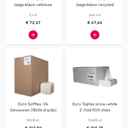
laags blauw cellulose
laags blauw recycled
190M x 37 cm
400M x 37 cm
2 rol
per rol
€ 72,47
€ 67,64
Euro Softtex, 1/4
Euro Toptex snow-white
Gevouwen (18x56 st p/ds)
Z-fold 500 stuks
1008 st.
10x50 st