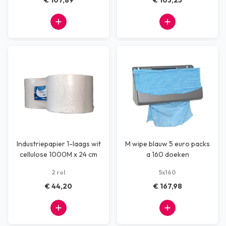
€ 107,89
€ 103,25
Industriepapier 1-laags wit
M wipe blauw 5 euro packs
cellulose 1000M x 24 cm
a 160 doeken
2 rol
5x160
€ 44,20
€ 167,98