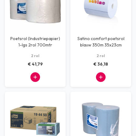
Poetsrol (Industriepapier)
Satino comfort poetsrol
1-lgs 2rol 700mtr
blauw 350m 35x23cm
2 rol
2 rol
€ 41,79
€ 36,18