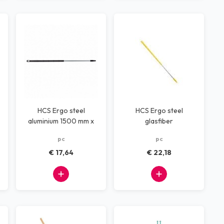
HCS Ergo steel
HCS Ergo steel
aluminium 1500 mm x
glasfiber
30 mm zwart
1500mmx30mm geel
pc
pc
€ 17,64
€ 22,18