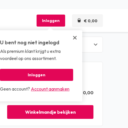
Inloggen
€ 0,00
U bent nog niet ingelogd
Als premium klant krijgt u extra
len
voordeel op ons assortiment.
Winkelmandje
Inloggen
Geen account?
Account aanmaken
€ 0,00
Totaal (excl. btw)
Winkelmandje bekijken