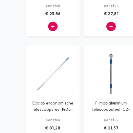
70-170 cm
per stuk
per stuk
Dispensers
€ 23,56
€ 27,81
Machines
Kantoorbenodigdheden
Afvalscheiding systemen
Alle producten
Ecolab ergonomische
Filmop aluminium
telescoopsteel 140cm
telescoopsteel 102-
184 cm
per stuk
per stuk
€ 81,28
€ 21,37