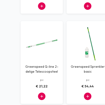
Greenspeed Q-line 2-
Greenspeed Sprenkler
delige Telescoopsteel
basic
waterdoorlaatbare
pc
pc
steel
€ 21,22
€ 54,44