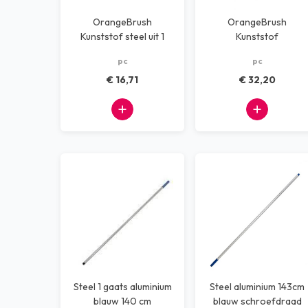
OrangeBrush
OrangeBrush
Kunststof steel uit 1
Kunststof
stuk 1500 mm
telescoopsteel 1m-1.8m
pc
pc
waterdoorlatend
€ 16,71
€ 32,20
Steel 1 gaats aluminium
Steel aluminium 143cm
blauw 140 cm
blauw schroefdraad