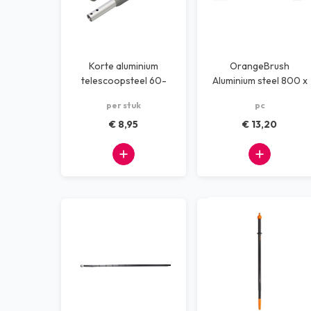
Korte aluminium
OrangeBrush
telescoopsteel 60-
Aluminium steel 800 x
100cm 2 gaten
25 mm voor
per stuk
pc
hotelstofblik
€ 8,95
€ 13,20