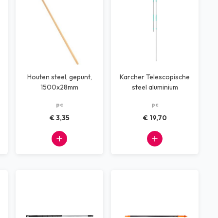
Houten steel, gepunt,
Karcher Telescopische
1500x28mm
steel aluminium
verstelbaar
pc
pc
€ 3,35
€ 19,70