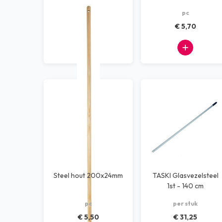
pc
pc
€ 7,28
€ 5,70
Steel hout 200x24mm
TASKI Glasvezelsteel
1st - 140 cm
pc
per stuk
€ 5,50
€ 31,25