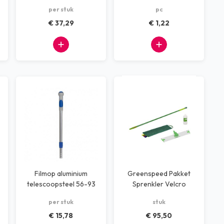
Groen
per stuk
pc
€ 37,29
€ 1,22
Filmop aluminium
Greenspeed Pakket
telescoopsteel 56-93
Sprenkler Velcro
cm
per stuk
stuk
€ 15,78
€ 95,50