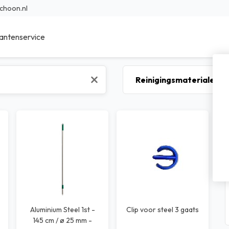
choon.nl
antenservice
ieur Reinigingsmiddelen
Sanitair reinigingsmiddelen
r Reinigingsmiddelen
Specialistische reinigingsmidde
en reinigingsmiddelen
Was- en afwasmiddel
sche reinigingsmiddelen
Voedings reinigingsmiddelen
bad reinigingsmiddelen
Transport reinigingsmiddelen
nfectie middelen
Waterbehandeling
Aluminium Steel 1st -
Clip voor steel 3 gaats
145 cm / ø 25 mm -