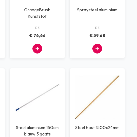
OrangeBrush
Spraysteel aluminium
Kunststof
telescoopsteel
pc
pc
waterdoorlatend
€ 76,66
€ 59,68
Steel aluminium 150cm
Steel hout 1500x24mm
blauw 3 gaats