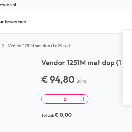
choon.nl
antenservice
ieur Reinigingsmiddelen
Sanitair reinigingsmiddelen
Vendor 1251M met dop (1 x 24 rol)
r Reinigingsmiddelen
Specialistische reinigingsmidde
Vendor 1251M met dop (1 x 2
en reinigingsmiddelen
Was- en afwasmiddel
€ 94,80
sche reinigingsmiddelen
Voedings reinigingsmiddelen
24 rol
bad reinigingsmiddelen
Transport reinigingsmiddelen
nfectie middelen
Waterbehandeling
€ 0,00
Totaal: