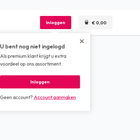
Inloggen
€ 0,00
U bent nog niet ingelogd
Als premium klant krijgt u extra
len
voordeel op ons assortiment.
4 rol)
Inloggen
Geen account?
Account aanmaken