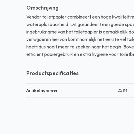
Omschrijving
Dispensers
Vendor toiletpapier combineert een hoge kwaliteit m
Machines
wateroplosbaarheid. Dit garandeert een goede spoel
ingebruikname van het toiletpapier is gemakkelijk doo
Kantoorbenodigdheden
verwijderen hiervan komt namelijk het eerste vel to
hoeft dus nooit meer te zoeken naar het begin. Bove
Afvalscheiding systemen
efficiënt papiergebruik en extra hygiëne voor toilet
Alle producten
Productspecificaties
Artikelnummer
1251M