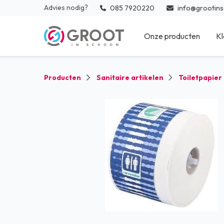
Advies nodig?
085 7920220
info@grootins
Onze producten
Kl
Reinigingsmiddelen
Inter
Producten
Sanitaire artikelen
Toiletpapier
Medische desinfectie en
Vloe
hulpmaterialen
Keuk
Sanitaire artikelen
Medi
Reinigingsmaterialen
Zwem
Afval
Desi
Glazenwasser materialen
Beschermingsmiddelen
Bedrijfskleding