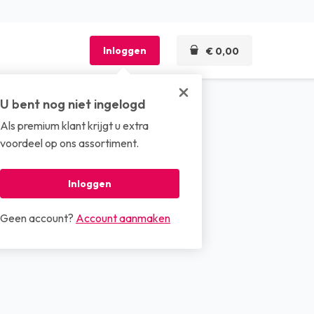
Inloggen
€ 0,00
U bent nog niet ingelogd
Als premium klant krijgt u extra
len
voordeel op ons assortiment.
cell 2-lgs (12 x 180 mtr)
Inloggen
Geen account?
Account aanmaken