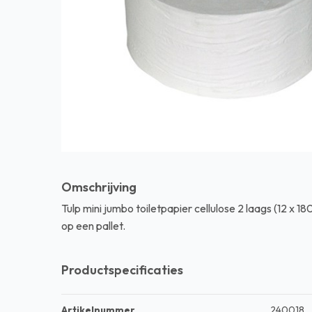
Dispensers
Machines
Kantoorbenodigdheden
Afvalscheiding systemen
Alle producten
Omschrijving
Tulp mini jumbo toiletpapier cellulose 2 laags (12 x 18
op een pallet.
Productspecificaties
Artikelnummer
240018