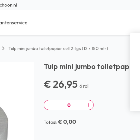
choon.nl
antenservice
ieur Reinigingsmiddelen
Sanitair reinigingsmiddelen
Tulp mini jumbo toiletpapier cell 2-lgs (12 x 180 mtr)
r Reinigingsmiddelen
Specialistische reinigingsmidde
Tulp mini jumbo toiletpapier 
en reinigingsmiddelen
Was- en afwasmiddel
€ 26,95
sche reinigingsmiddelen
Voedings reinigingsmiddelen
6 rol
bad reinigingsmiddelen
Transport reinigingsmiddelen
nfectie middelen
Waterbehandeling
€ 0,00
Totaal: