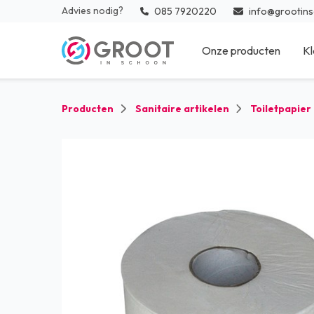
Advies nodig?
085 7920220
info@grootins
Onze producten
Kl
Reinigingsmiddelen
Inter
Producten
Sanitaire artikelen
Toiletpapier
Medische desinfectie en
Vloe
hulpmaterialen
Keuk
Sanitaire artikelen
Medi
Reinigingsmaterialen
Zwem
Afval
Desi
Glazenwasser materialen
Beschermingsmiddelen
Bedrijfskleding