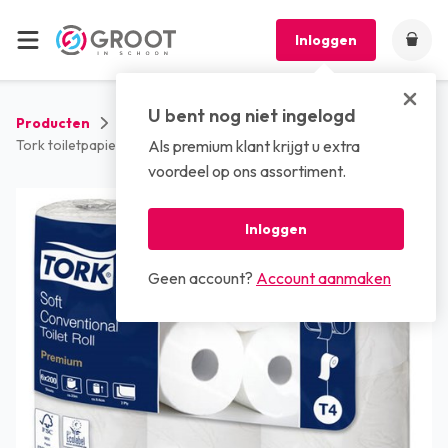
Inloggen
U bent nog niet ingelogd
Producten
Sanitaire artikelen
Toiletpapier
Tork toiletpapier 2 laags tissue 94x115mm 23m/rol 200vel T4
Als premium klant krijgt u extra
voordeel op ons assortiment.
Inloggen
Geen account?
Account aanmaken