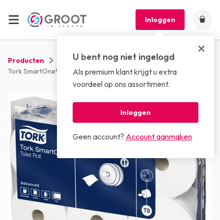
Inloggen
U bent nog niet ingelogd
Producten
Sanitaire artikelen
Toiletpapier
Tork SmartOne® Toiletpapier, 2-laags, wit, 207mtr/13,4cm
Als premium klant krijgt u extra
voordeel op ons assortiment.
Inloggen
Geen account?
Account aanmaken