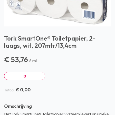
Tork SmartOne® Toiletpapier, 2-
laags, wit, 207mtr/13,4cm
€ 53,76
6 rol
€ 0,00
Totaal:
Omschrijving
Het Tork SmartOne® Toiletpapier Systeem levert op unieke